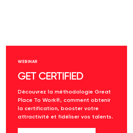
WEBINAR
GET CERTIFIED
Découvrez la méthodologie Great
Place To Work®, comment obtenir
la certification, booster votre
attractivité et fidéliser vos talents.