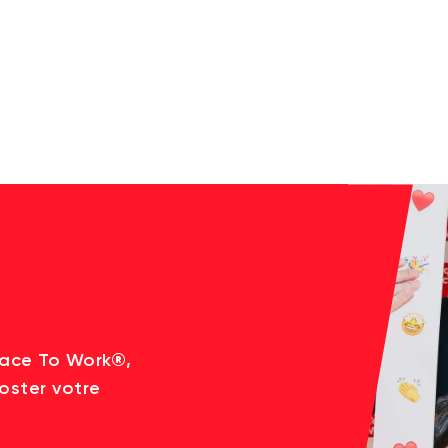
lace To Work®,
oster votre