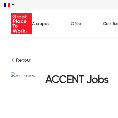
A propos
Offre
Certifi
Voir 
Retour
Témo
Cas c
ACCENT Jobs