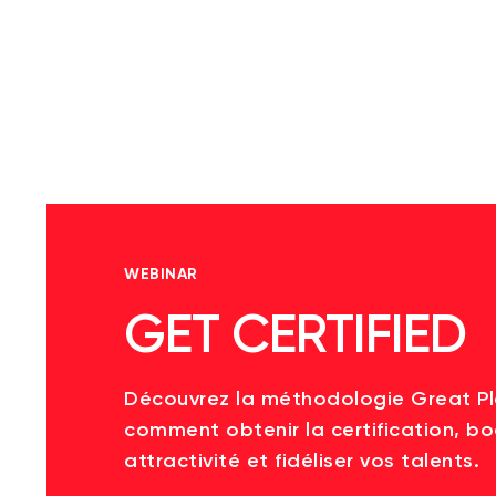
WEBINAR
GET CERTIFIED
Découvrez la méthodologie Great P
comment obtenir la certification, bo
attractivité et fidéliser vos talents.