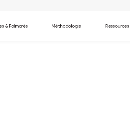
ées & Palmarès
Méthodologie
Ressources
les entreprises
Best Workplaces France 2026
ignages
Great Place To Work In Tech 2026
lients
Best Workplaces For Women 2025
Best Workplaces Europe 2025
Tous nos palmarès