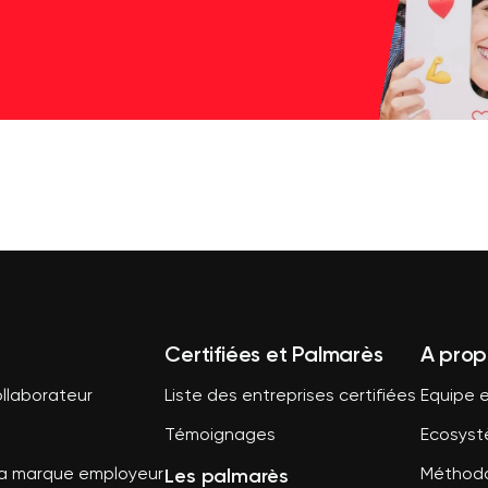
Certifiées et Palmarès
A prop
llaborateur
Liste des entreprises certifiées
Equipe e
Témoignages
Ecosys
Les palmarès
sa marque employeur
Méthodo