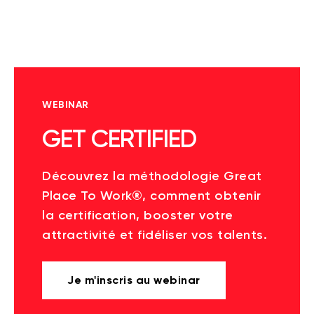
WEBINAR
GET CERTIFIED
Découvrez la méthodologie Great
Place To Work®, comment obtenir
la certification, booster votre
attractivité et fidéliser vos talents.
Je m'inscris au webinar