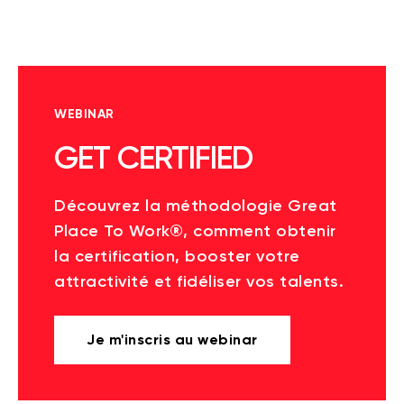
WEBINAR
GET CERTIFIED
Découvrez la méthodologie Great
Place To Work®, comment obtenir
la certification, booster votre
attractivité et fidéliser vos talents.
Je m'inscris au webinar