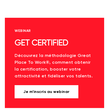
WEBINAR
GET CERTIFIED
Découvrez la méthodologie Great
Place To Work®, comment obtenir
la certification, booster votre
attractivité et fidéliser vos talents.
Je m'inscris au webinar