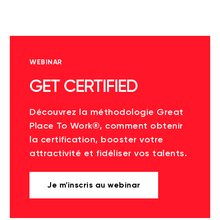
WEBINAR
GET CERTIFIED
Découvrez la méthodologie Great
Place To Work®, comment obtenir
la certification, booster votre
attractivité et fidéliser vos talents.
Je m'inscris au webinar