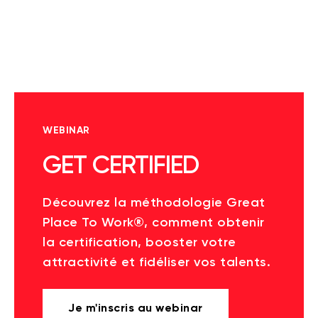
WEBINAR
GET CERTIFIED
Découvrez la méthodologie Great
Place To Work®, comment obtenir
la certification, booster votre
attractivité et fidéliser vos talents.
Je m'inscris au webinar