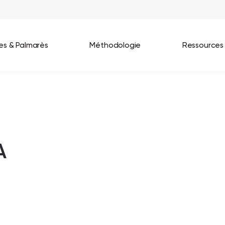
ées & Palmarès
Méthodologie
Ressources
les entreprises
Best Workplaces France 2026
ignages
Great Place To Work In Tech 2026
lients
Best Workplaces For Women 2025
A
Best Workplaces Europe 2025
Tous nos palmarès