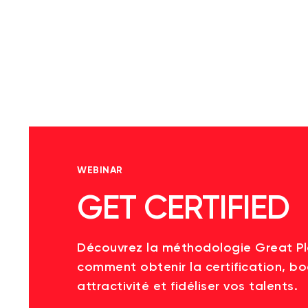
WEBINAR
GET CERTIFIED
Découvrez la méthodologie Great P
comment obtenir la certification, bo
attractivité et fidéliser vos talents.