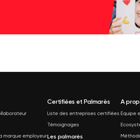
Certifiées et Palmarès
A prop
llaborateur
Liste des entreprises certifiées
Equipe e
Témoignages
Ecosys
Les palmarès
sa marque employeur
Méthodo