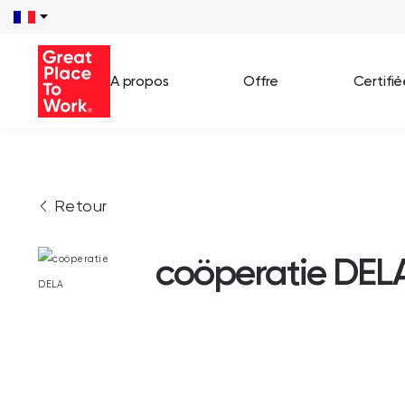
A propos
Offre
Certifi
Voir 
Retour
Témo
Cas c
coöperatie DEL