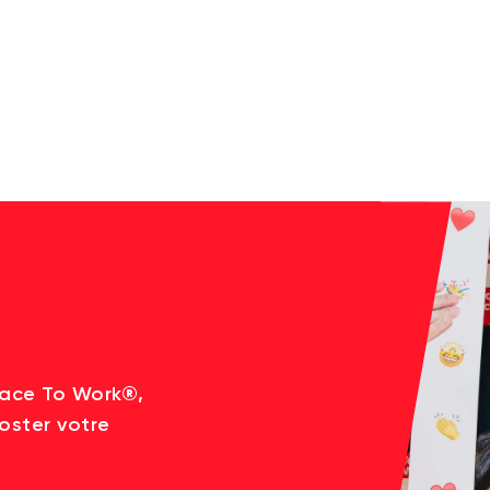
lace To Work®,
oster votre