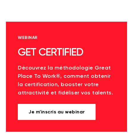
WEBINAR
GET CERTIFIED
Découvrez la méthodologie Great
Place To Work®, comment obtenir
la certification, booster votre
attractivité et fidéliser vos talents.
Je m'inscris au webinar