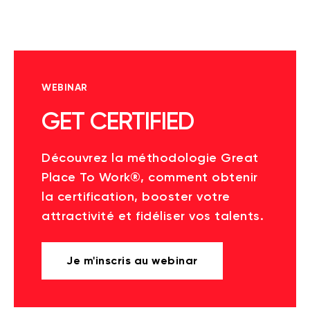
WEBINAR
GET CERTIFIED
Découvrez la méthodologie Great
Place To Work®, comment obtenir
la certification, booster votre
attractivité et fidéliser vos talents.
Je m'inscris au webinar