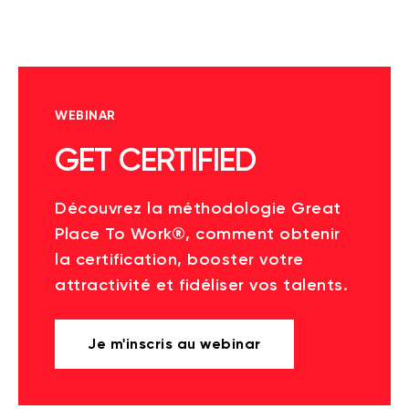
WEBINAR
GET CERTIFIED
Découvrez la méthodologie Great
Place To Work®, comment obtenir
la certification, booster votre
attractivité et fidéliser vos talents.
Je m'inscris au webinar