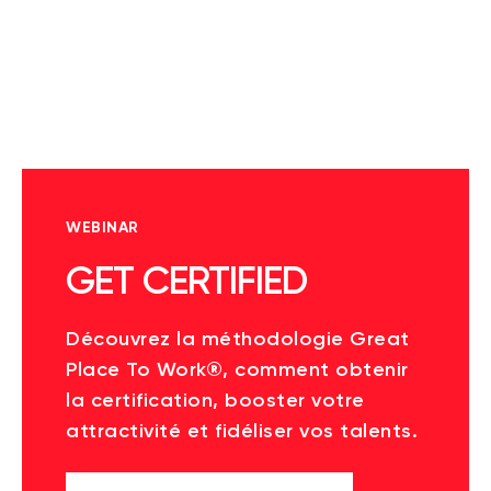
WEBINAR
GET CERTIFIED
Découvrez la méthodologie Great
Place To Work®, comment obtenir
la certification, booster votre
attractivité et fidéliser vos talents.