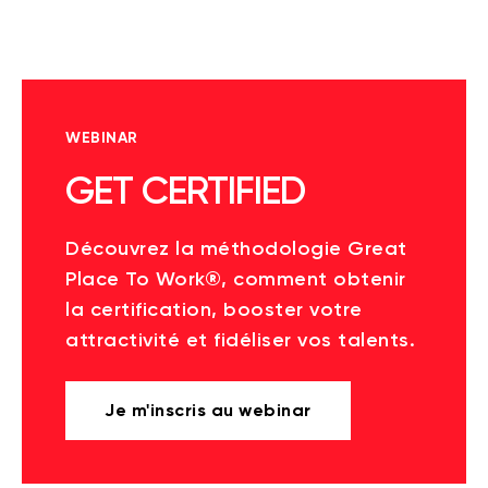
WEBINAR
GET CERTIFIED
Découvrez la méthodologie Great
Place To Work®, comment obtenir
la certification, booster votre
attractivité et fidéliser vos talents.
Je m'inscris au webinar