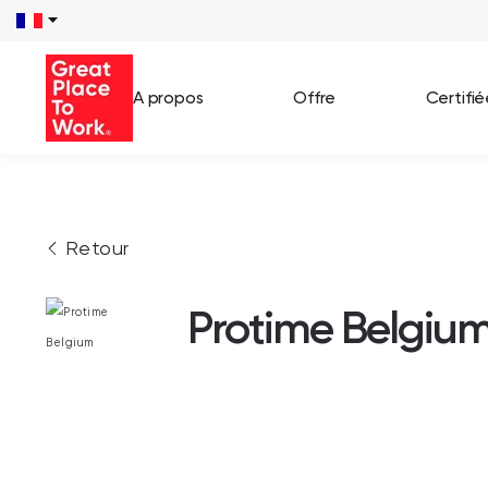
A propos
Offre
Certifi
Voir 
Retour
Témo
Cas c
Protime Belgiu