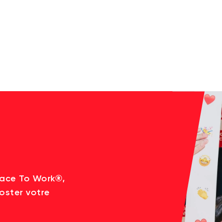
lace To Work®,
oster votre