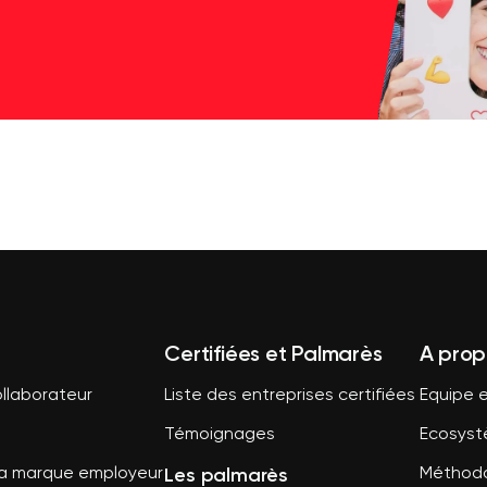
Certifiées et Palmarès
A prop
llaborateur
Liste des entreprises certifiées
Equipe e
Témoignages
Ecosys
Les palmarès
sa marque employeur
Méthodo