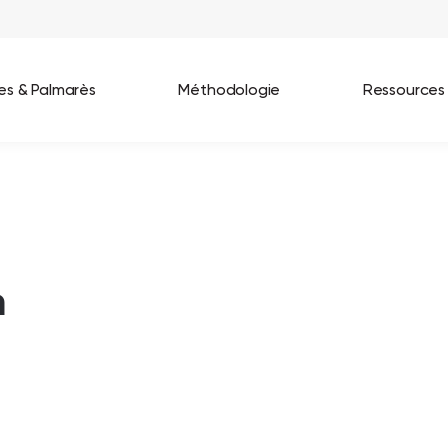
ées & Palmarès
Méthodologie
Ressources
les entreprises
Best Workplaces France 2026
ignages
Great Place To Work In Tech 2026
lients
Best Workplaces For Women 2025
m
Best Workplaces Europe 2025
Tous nos palmarès