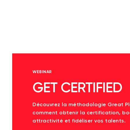
WEBINAR
GET CERTIFIED
Découvrez la méthodologie Great P
comment obtenir la certification, bo
attractivité et fidéliser vos talents.