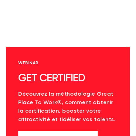
WEBINAR
GET CERTIFIED
Découvrez la méthodologie Great
Place To Work®, comment obtenir
la certification, booster votre
attractivité et fidéliser vos talents.