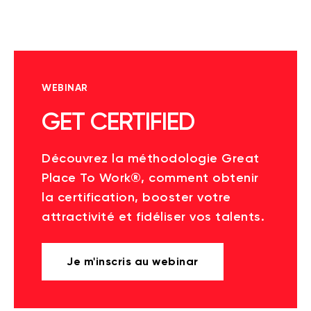
WEBINAR
GET CERTIFIED
Découvrez la méthodologie Great
Place To Work®, comment obtenir
la certification, booster votre
attractivité et fidéliser vos talents.
Je m'inscris au webinar