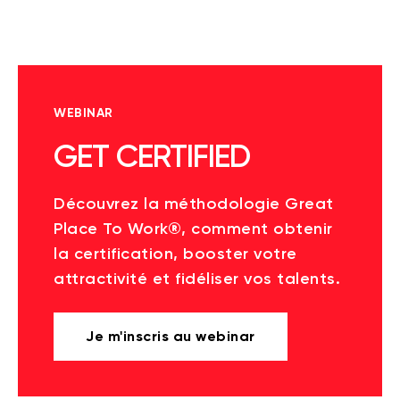
WEBINAR
GET CERTIFIED
Découvrez la méthodologie Great
Place To Work®, comment obtenir
la certification, booster votre
attractivité et fidéliser vos talents.
Je m'inscris au webinar