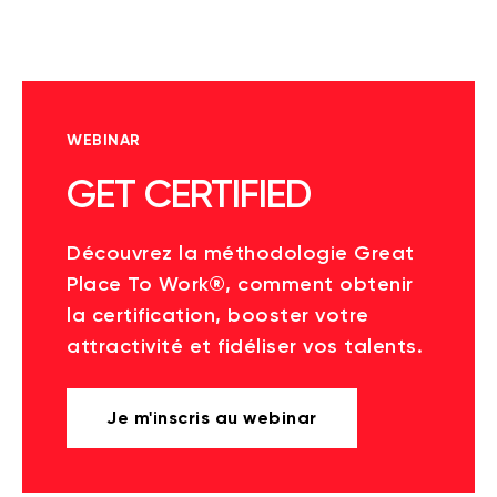
WEBINAR
GET CERTIFIED
Découvrez la méthodologie Great
Place To Work®, comment obtenir
la certification, booster votre
attractivité et fidéliser vos talents.
Je m'inscris au webinar