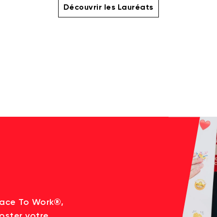
Découvrir les Lauréats
lace To Work®,
oster votre