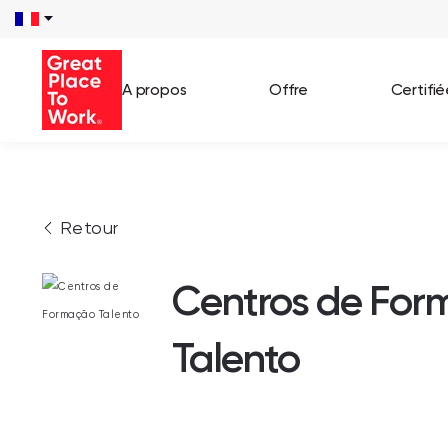
A propos
Offre
Certifi
Voir 
Retour
Témo
Cas c
Centros de Fo
Talento