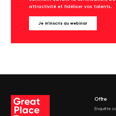
attractivité et fidéliser vos talents.
Je m'inscris au webinar
Offre
Enquête co