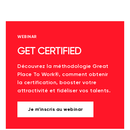
WEBINAR
GET CERTIFIED
Découvrez la méthodologie Great
Place To Work®, comment obtenir
la certification, booster votre
attractivité et fidéliser vos talents.
Je m'inscris au webinar