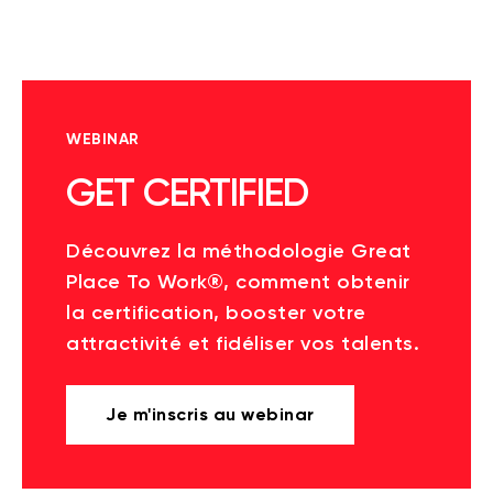
WEBINAR
GET CERTIFIED
Découvrez la méthodologie Great
Place To Work®, comment obtenir
la certification, booster votre
attractivité et fidéliser vos talents.
Je m'inscris au webinar