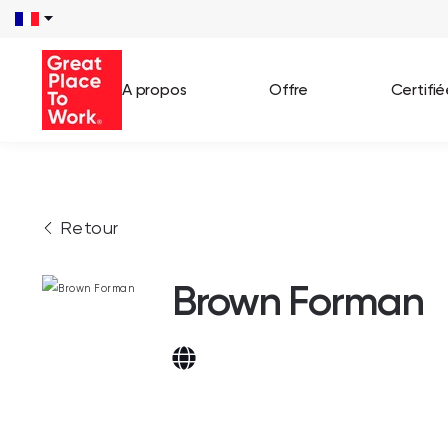
A propos
Offre
Certifi
Voir 
Retour
Témo
Cas c
Brown Forman