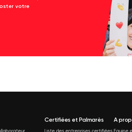
oster votre
Certifiées et Palmarès
A prop
llaborateur
Liste des entreprises certifiées
Equipe e