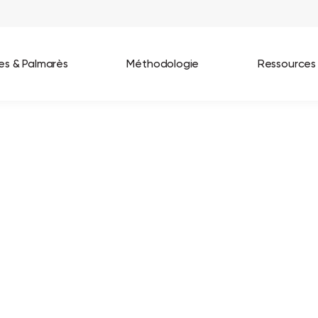
ées & Palmarès
Méthodologie
Ressources
les entreprises
Best Workplaces France 2026
ignages
Great Place To Work In Tech 2026
lients
Best Workplaces For Women 2025
Best Workplaces Europe 2025
Tous nos palmarès