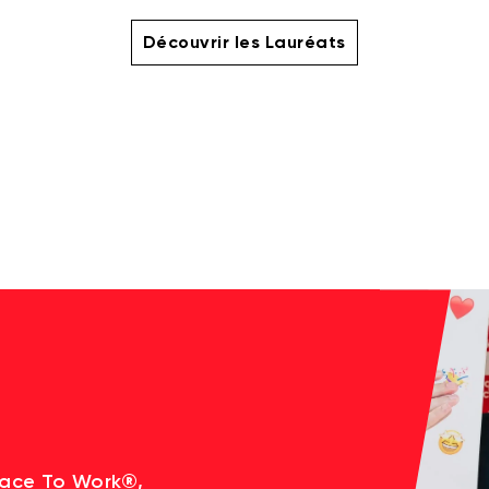
Découvrir les Lauréats
lace To Work®,