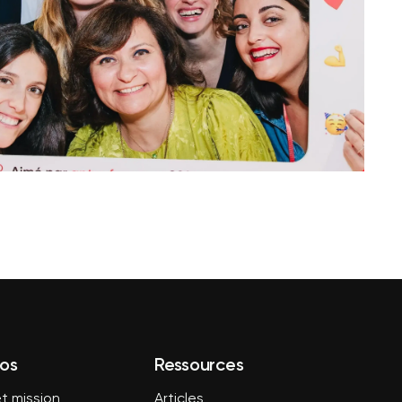
os
Ressources
t mission
Articles