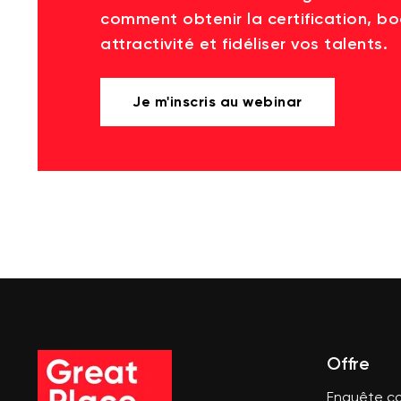
comment obtenir la certification, bo
attractivité et fidéliser vos talents.
Je m'inscris au webinar
Offre
Enquête co