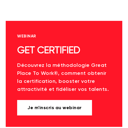
WEBINAR
GET CERTIFIED
Découvrez la méthodologie Great
Place To Work®, comment obtenir
la certification, booster votre
attractivité et fidéliser vos talents.
Je m'inscris au webinar