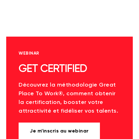
WEBINAR
GET CERTIFIED
Découvrez la méthodologie Great
Place To Work®, comment obtenir
la certification, booster votre
attractivité et fidéliser vos talents.
Je m'inscris au webinar