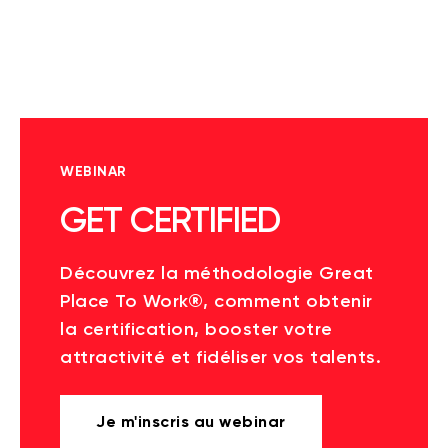
WEBINAR
GET CERTIFIED
Découvrez la méthodologie Great
Place To Work®, comment obtenir
la certification, booster votre
attractivité et fidéliser vos talents.
Je m'inscris au webinar