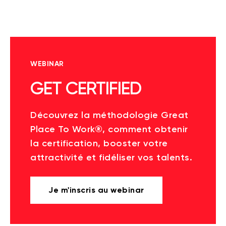
WEBINAR
GET CERTIFIED
Découvrez la méthodologie Great
Place To Work®, comment obtenir
la certification, booster votre
attractivité et fidéliser vos talents.
Je m'inscris au webinar