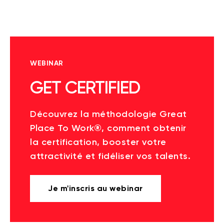
WEBINAR
GET CERTIFIED
Découvrez la méthodologie Great
Place To Work®, comment obtenir
la certification, booster votre
attractivité et fidéliser vos talents.
Je m'inscris au webinar