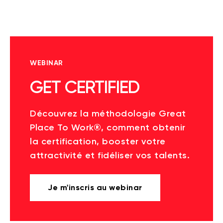
WEBINAR
GET CERTIFIED
Découvrez la méthodologie Great
Place To Work®, comment obtenir
la certification, booster votre
attractivité et fidéliser vos talents.
Je m'inscris au webinar