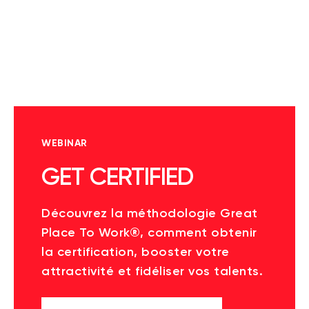
WEBINAR
GET CERTIFIED
Découvrez la méthodologie Great
Place To Work®, comment obtenir
la certification, booster votre
attractivité et fidéliser vos talents.