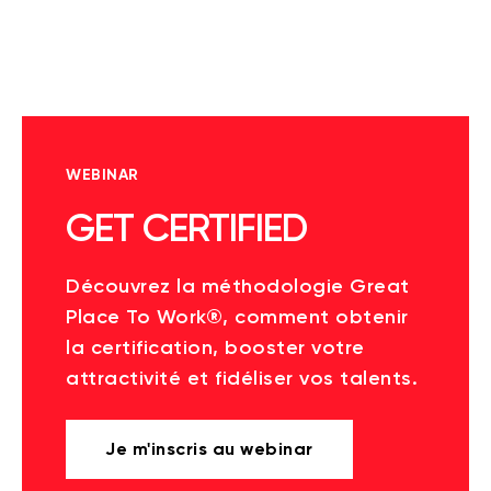
WEBINAR
GET CERTIFIED
Découvrez la méthodologie Great
Place To Work®, comment obtenir
la certification, booster votre
attractivité et fidéliser vos talents.
Je m'inscris au webinar