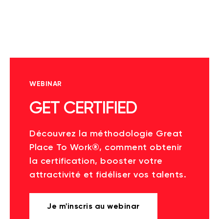
WEBINAR
GET CERTIFIED
Découvrez la méthodologie Great
Place To Work®, comment obtenir
la certification, booster votre
attractivité et fidéliser vos talents.
Je m'inscris au webinar