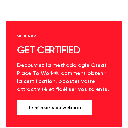
WEBINAR
GET CERTIFIED
Découvrez la méthodologie Great
Place To Work®, comment obtenir
la certification, booster votre
attractivité et fidéliser vos talents.
Je m'inscris au webinar