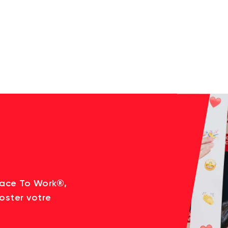
lace To Work®,
oster votre