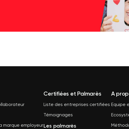
Certifiées et Palmarès
A prop
llaborateur
Liste des entreprises certifiées
Equipe e
Témoignages
Ecosys
Les palmarès
sa marque employeur
Méthodo