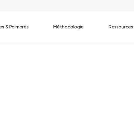
ées & Palmarès
Méthodologie
Ressources
les entreprises
Best Workplaces France 2026
ignages
Great Place To Work In Tech 2026
lients
Best Workplaces For Women 2025
Best Workplaces Europe 2025
Tous nos palmarès