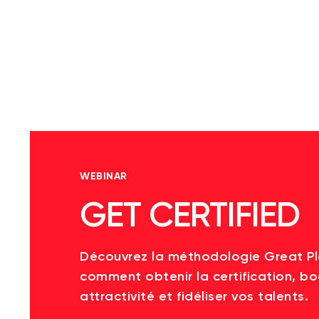
WEBINAR
GET CERTIFIED
Découvrez la méthodologie Great P
comment obtenir la certification, bo
attractivité et fidéliser vos talents.