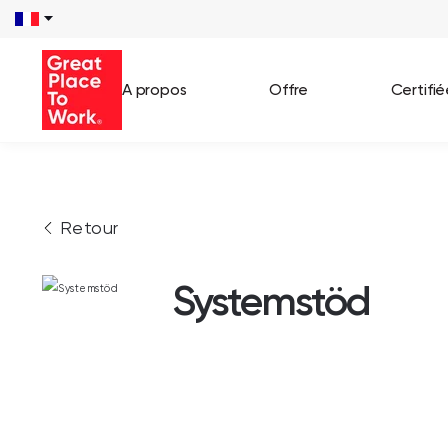
A propos
Offre
Certifi
Voir 
Retour
Témo
Cas c
Systemstöd