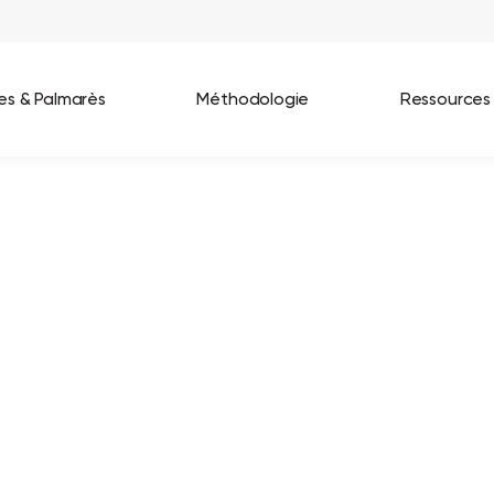
ées & Palmarès
Méthodologie
Ressources
les entreprises
Best Workplaces France 2026
ignages
Great Place To Work In Tech 2026
lients
Best Workplaces For Women 2025
Best Workplaces Europe 2025
Tous nos palmarès