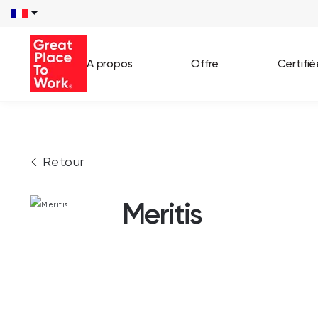
A propos
Offre
Certifi
Voir 
Retour
Témo
Cas c
Meritis