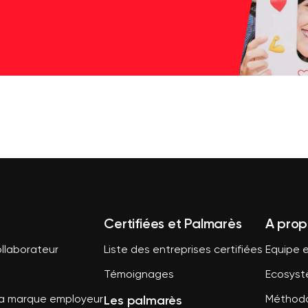
Certifiées et Palmarès
A prop
llaborateur
Liste des entreprises certifiées
Equipe e
Témoignages
Ecosys
Les palmarès
sa marque employeur
Méthodo