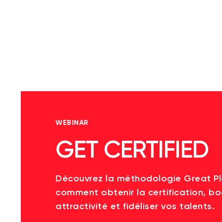
WEBINAR
GET CERTIFIED
Découvrez la méthodologie Great P
comment obtenir la certification, bo
attractivité et fidéliser vos talents.