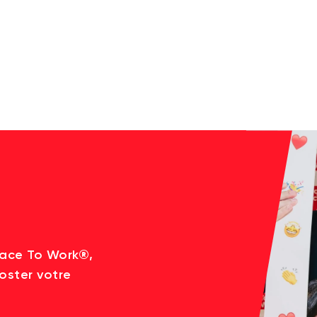
lace To Work®,
oster votre