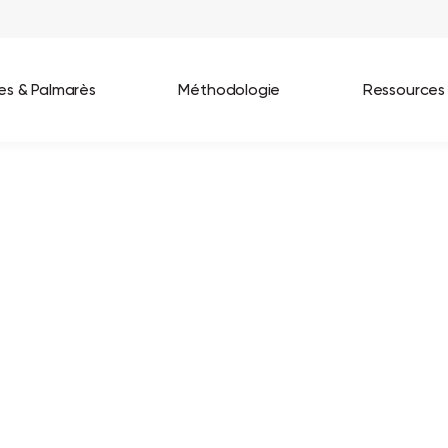
ées & Palmarès
Méthodologie
Ressources
les entreprises
Best Workplaces France 2026
ignages
Great Place To Work In Tech 2026
lients
Best Workplaces For Women 2025
Best Workplaces Europe 2025
Tous nos palmarès