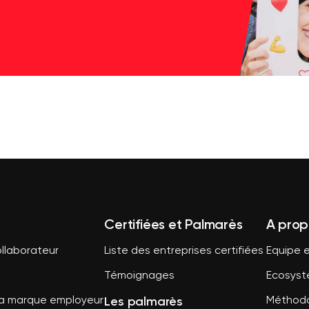
Certifiées et Palmarès
A prop
llaborateur
Liste des entreprises certifiées
Equipe e
Témoignages
Ecosys
Les palmarès
sa marque employeur
Méthodo