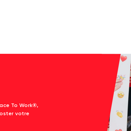
lace To Work®,
oster votre