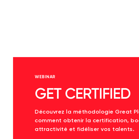
WEBINAR
GET CERTIFIED
Découvrez la méthodologie Great P
comment obtenir la certification, bo
attractivité et fidéliser vos talents.