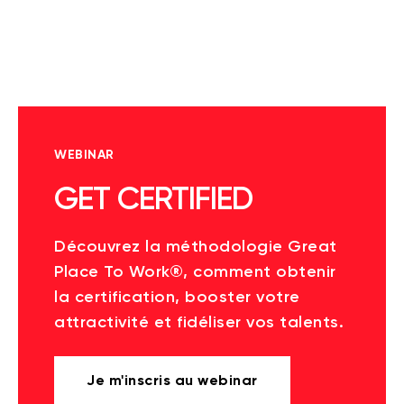
WEBINAR
GET CERTIFIED
Découvrez la méthodologie Great
Place To Work®, comment obtenir
la certification, booster votre
attractivité et fidéliser vos talents.
Je m'inscris au webinar