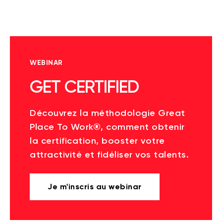
WEBINAR
GET CERTIFIED
Découvrez la méthodologie Great
Place To Work®, comment obtenir
la certification, booster votre
attractivité et fidéliser vos talents.
Je m'inscris au webinar