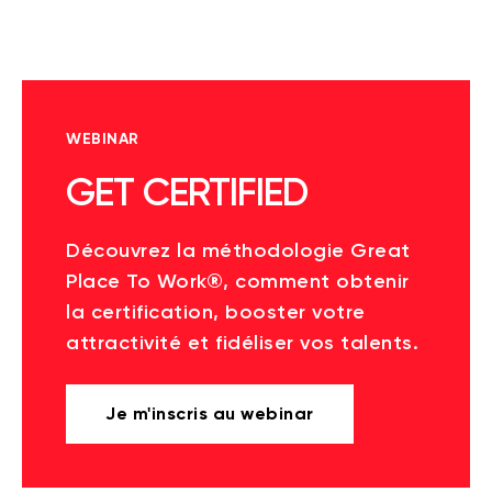
WEBINAR
GET CERTIFIED
Découvrez la méthodologie Great
Place To Work®, comment obtenir
la certification, booster votre
attractivité et fidéliser vos talents.
Je m'inscris au webinar