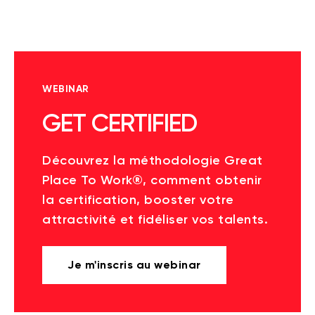
WEBINAR
GET CERTIFIED
Découvrez la méthodologie Great
Place To Work®, comment obtenir
la certification, booster votre
attractivité et fidéliser vos talents.
Je m'inscris au webinar