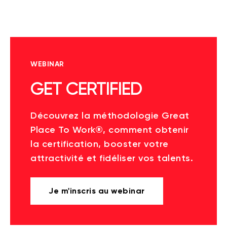
WEBINAR
GET CERTIFIED
Découvrez la méthodologie Great
Place To Work®, comment obtenir
la certification, booster votre
attractivité et fidéliser vos talents.
Je m'inscris au webinar