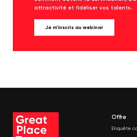
attractivité et fidéliser vos talents.
Je m'inscris au webinar
Offre
Enquête co