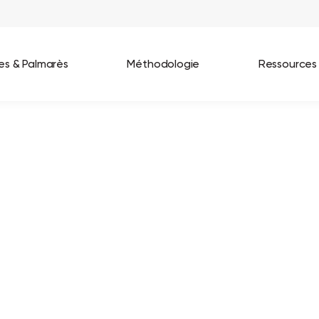
ées & Palmarès
Méthodologie
Ressources
les entreprises
Best Workplaces France 2026
ignages
Great Place To Work In Tech 2026
lients
Best Workplaces For Women 2025
Best Workplaces Europe 2025
Tous nos palmarès