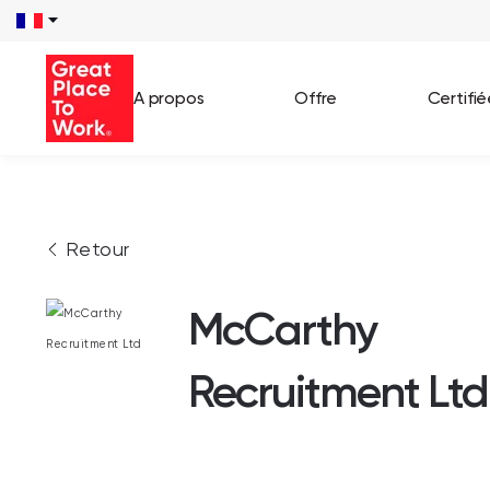
A propos
Offre
Certifi
Voir 
Retour
Témo
Cas c
McCarthy
Recruitment Ltd