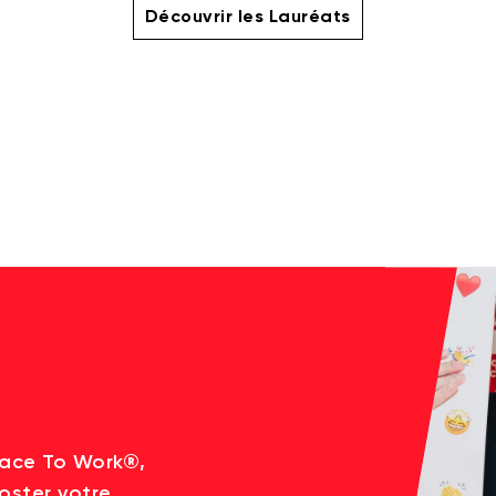
Découvrir les Lauréats
lace To Work®,
oster votre