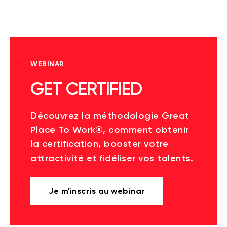
WEBINAR
GET CERTIFIED
Découvrez la méthodologie Great
Place To Work®, comment obtenir
la certification, booster votre
attractivité et fidéliser vos talents.
Je m'inscris au webinar