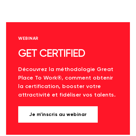
WEBINAR
GET CERTIFIED
Découvrez la méthodologie Great
Place To Work®, comment obtenir
la certification, booster votre
attractivité et fidéliser vos talents.
Je m'inscris au webinar