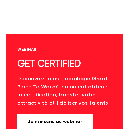
WEBINAR
GET CERTIFIED
Découvrez la méthodologie Great
Place To Work®, comment obtenir
la certification, booster votre
attractivité et fidéliser vos talents.
Je m'inscris au webinar