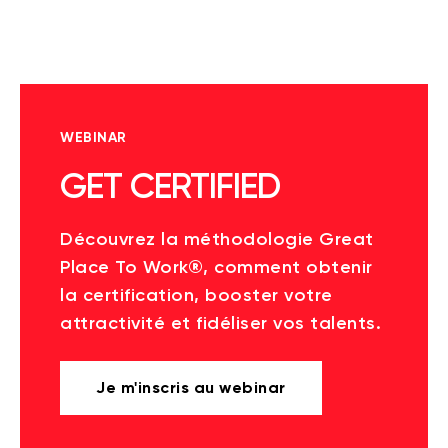
WEBINAR
GET CERTIFIED
Découvrez la méthodologie Great
Place To Work®, comment obtenir
la certification, booster votre
attractivité et fidéliser vos talents.
Je m'inscris au webinar