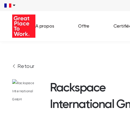
A propos
Offre
Certifi
Voir 
Retour
Témo
Cas c
Rackspace
International 