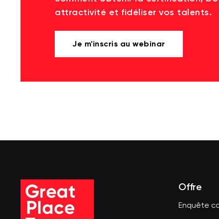
attractivité et fidéliser vos talents.
Je m'inscris au webinar
Offre
Enquête co