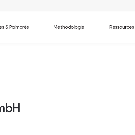
ées & Palmarès
Méthodologie
Ressources
les entreprises
Best Workplaces France 2026
ignages
Great Place To Work In Tech 2026
lients
Best Workplaces For Women 2025
Best Workplaces Europe 2025
GmbH
Tous nos palmarès