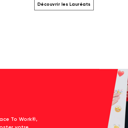
Découvrir les Lauréats
lace To Work®,
oster votre