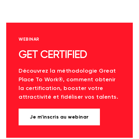
WEBINAR
GET CERTIFIED
Découvrez la méthodologie Great
Place To Work®, comment obtenir
la certification, booster votre
attractivité et fidéliser vos talents.
Je m'inscris au webinar