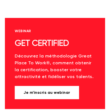
WEBINAR
GET CERTIFIED
Découvrez la méthodologie Great
Place To Work®, comment obtenir
la certification, booster votre
attractivité et fidéliser vos talents.
Je m'inscris au webinar