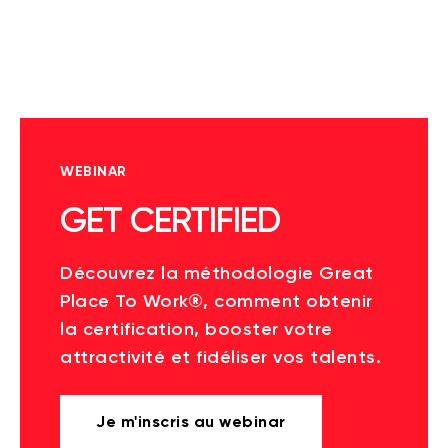
WEBINAR
GET CERTIFIED
Découvrez la méthodologie Great
Place To Work®, comment obtenir
la certification, booster votre
attractivité et fidéliser vos talents.
Je m'inscris au webinar