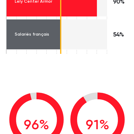
90%
Lely Center Armor
54%
Salariés français
96%
91%