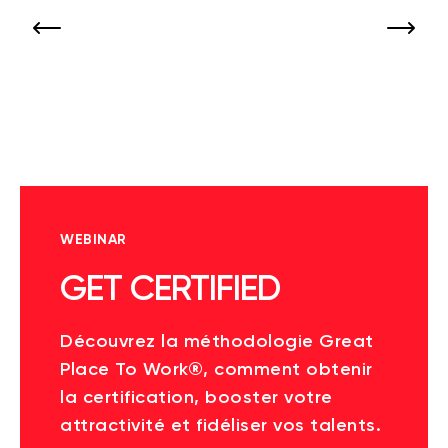
WEBINAR
GET CERTIFIED
Découvrez la méthodologie Great
Place To Work®, comment obtenir
la certification, booster votre
attractivité et fidéliser vos talents.